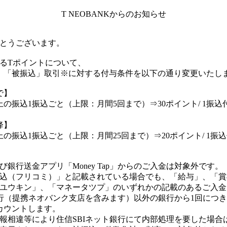
T NEOBANKからのお知らせ
とうございます。
るTポイントについて、
日より、「被振込」取引※に対する付与条件を以下の通り変更いたし
で】
の振込1振込ごと（上限：月間5回まで）⇒30ポイント/ 1振込
降】
の振込1振込ごと（上限：月間25回まで）⇒20ポイント/ 1振込
銀行送金アプリ「Money Tap」からのご入金は対象外です。
込（フリコミ）」と記載されている場合でも、「給与」、「賞
ユウキン」、「マネータツプ」のいずれかの記載のあるご入金
行（提携ネオバンク支店を含みます）以外の銀行から1回につき
カウントします。
相違等により住信SBIネット銀行にて内部処理を要した場合