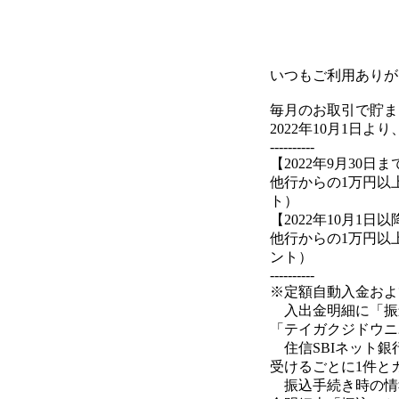
いつもご利用ありが
毎月のお取引で貯ま
2022年10月1
----------
【2022年9月30日ま
他行からの1万円以上
ト）
【2022年10月1日以
他行からの1万円以上
ント）
----------
※定額自動入金および
入出金明細に「振
「テイガクジドウニ
住信SBIネット銀
受けるごとに1件と
振込手続き時の情報